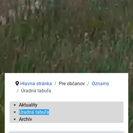
Stolný tenis
Jednota dôchodcov
Služby
Pošta
Potraviny
Autoservisy
Kozmetika
Vývoz žúmp na ČOV
Zdravotné stredisko
Hlavná stránka
Pre občanov
Oznamy
Úradná tabuľa
Aktuality
Úradná tabuľa
Archív