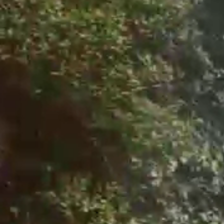
Obec
Naša obec
Symboly obce
História
Modrovská jaskyňa
Kňaži vrch
Turistika v okolí
Obyčaje
Cintorín
Virtuálny cintorín
Naša obec v médiách
Samospráva
Starosta obce
Obecné zastupiteľstvo
Hlavný kontrolór
Voľby
Zápisnice OZ
Všeobecné závazné nariadenia