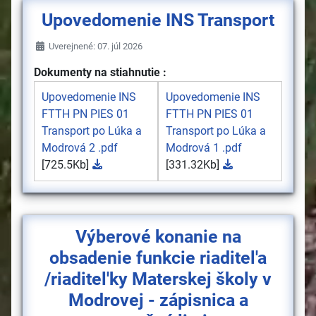
Upovedomenie INS Transport
Uverejnené: 07. júl 2026
Dokumenty na stiahnutie :
Upovedomenie INS
Upovedomenie INS
FTTH PN PIES 01
FTTH PN PIES 01
Transport po Lúka a
Transport po Lúka a
Modrová 2 .pdf
Modrová 1 .pdf
[725.5Kb]
[331.32Kb]
Výberové konanie na
obsadenie funkcie riaditel'a
/riaditel'ky Materskej školy v
Modrovej - zápisnica a