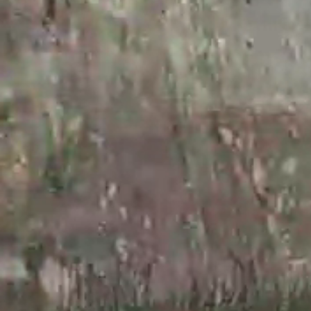
Aktuality
Úradná tabuľa
Archív
Povinné zverejňovanie
Faktúry
Zmluvy CRZ dodávateľské
Zmluvy CRZ objednavateľské
Zmluvy do 2022
Organizácie
Rímsko-katolícka cirkev
Urbárské spoločnosti
MO Matica slovenská
Modrovanky-Krojovanky
Modrovská dychovka
Senior Modrová
Materská škola
OZ MŠ Modrová
Šport
Futbal
ŠK Modrová