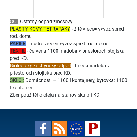
OO
- Ostatný odpad zmesovy
PLASTY, KOVY, TETRAPAKY
- žlté vrece= vývoz spred
rod. domu
PAPIER
- modré vrece= vývoz spred rod. domu
TEXTIL
- červena 1100l nádoba v priestoroch stojiska
pred KD.
Biologický kuchynský odpad
- hnedá nádoba v
priestoroch stojiska pred KD.
SKLO :
Domácnosti – 1100 l kontajnery, bytovka: 1100
l kontajner
Zber použitého oleja na stanovisku pri KD