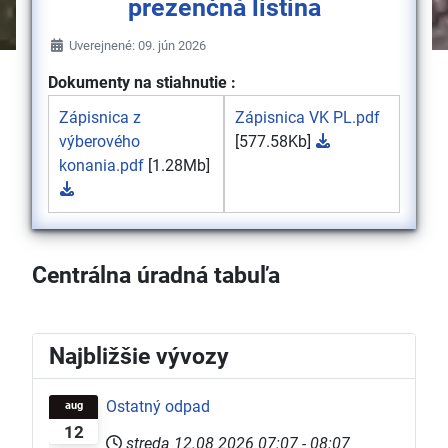
prezenčná listina
Uverejnené: 09. jún 2026
Dokumenty na stiahnutie :
Zápisnica z
Zápisnica VK PL.pdf
výberového
[577.58Kb]
konania.pdf
[1.28Mb]
Centrálna úradná tabuľa
Najbližšie vývozy
Ostatný odpad
aug
12
streda 12.08 2026
07:07
-
08:07