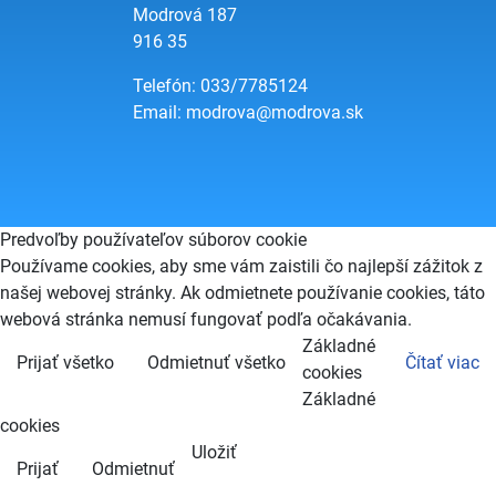
Modrová 187
916 35
Telefón: 033/7785124
Email:
modrova@modrova.sk
Predvoľby používateľov súborov cookie
Používame cookies, aby sme vám zaistili čo najlepší zážitok z
našej webovej stránky. Ak odmietnete používanie cookies, táto
webová stránka nemusí fungovať podľa očakávania.
Základné
Prijať všetko
Odmietnuť všetko
Čítať viac
cookies
Základné
cookies
Uložiť
Prijať
Odmietnuť