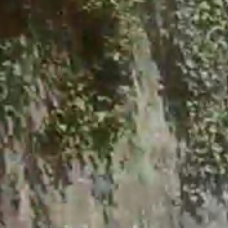
Obecný Úrad
Úradné hodiny
Verejné obstarávanie
Smernice a poriadky
Hospodárenie
Matrika
Stavebný úrad
Územný plán obce
Odpadové hospodárstvo
Časová os vývozov
Pre občanov
Poplatky za služby
Tlačivá
Kalendár vývozov
Modrovské noviny
Fotogalérie
Ako vybaviť
Oznamy