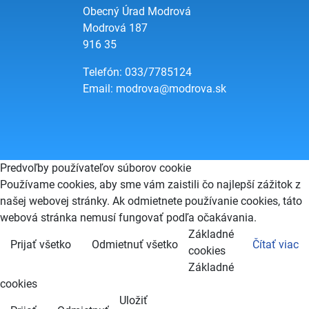
Obecný Úrad Modrová
Modrová 187
916 35
Telefón: 033/7785124
Email:
modrova@modrova.sk
Predvoľby používateľov súborov cookie
Používame cookies, aby sme vám zaistili čo najlepší zážitok z
našej webovej stránky. Ak odmietnete používanie cookies, táto
webová stránka nemusí fungovať podľa očakávania.
Základné
Prijať všetko
Odmietnuť všetko
Čítať viac
cookies
Základné
cookies
Uložiť