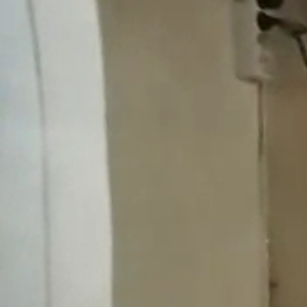
Obec
Naša obec
Symboly obce
História
Modrovská jaskyňa
Kňaži vrch
Turistika v okolí
Obyčaje
Cintorín
Virtuálny cintorín
Naša obec v médiách
Samospráva
Starosta obce
Obecné zastupiteľstvo
Hlavný kontrolór
Voľby
Zápisnice OZ
Všeobecné závazné nariadenia