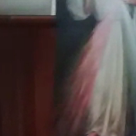
Aktuality
Úradná tabuľa
Archív
Povinné zverejňovanie
Faktúry
Zmluvy CRZ dodávateľské
Zmluvy CRZ objednavateľské
Zmluvy do 2022
Organizácie
Rímsko-katolícka cirkev
Urbárské spoločnosti
MO Matica slovenská
Modrovanky-Krojovanky
Modrovská dychovka
Senior Modrová
Materská škola
OZ MŠ Modrová
Šport
Futbal
ŠK Modrová