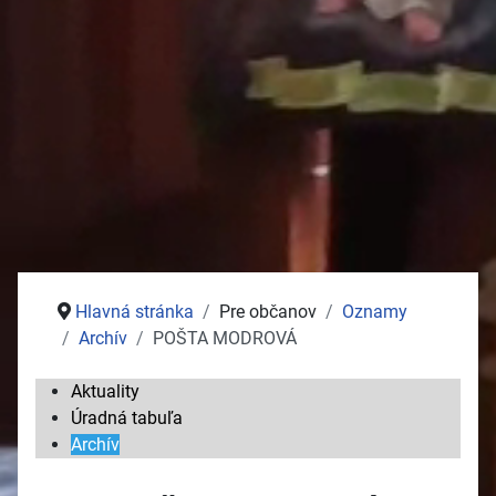
Stolný tenis
Jednota dôchodcov
Služby
Pošta
Potraviny
Autoservisy
Kozmetika
Vývoz žúmp na ČOV
Zdravotné stredisko
Hlavná stránka
Pre občanov
Oznamy
Archív
POŠTA MODROVÁ
Aktuality
Úradná tabuľa
Archív