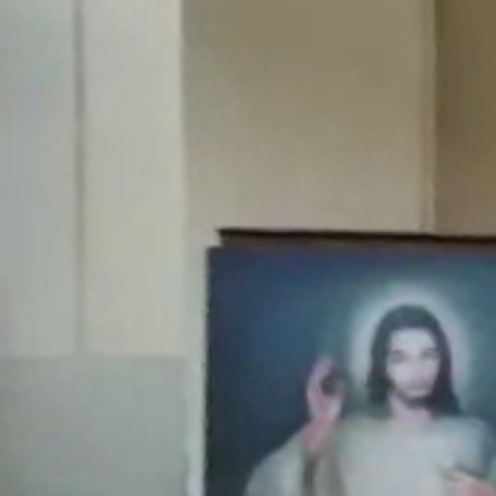
Obecný Úrad
Úradné hodiny
Verejné obstarávanie
Smernice a poriadky
Hospodárenie
Matrika
Stavebný úrad
Územný plán obce
Odpadové hospodárstvo
Časová os vývozov
Pre občanov
Poplatky za služby
Tlačivá
Kalendár vývozov
Modrovské noviny
Fotogalérie
Ako vybaviť
Oznamy