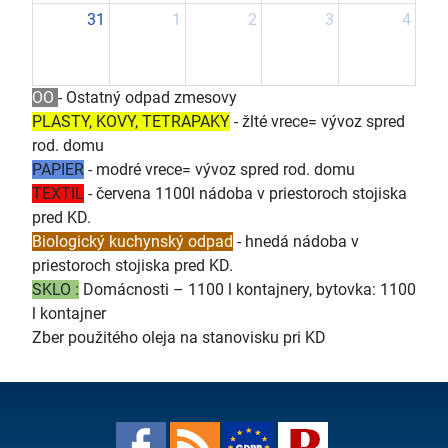
31
1
2
3
4
OO
- Ostatný odpad zmesovy
PLASTY, KOVY, TETRAPAKY
- žlté vrece= vývoz spred
rod. domu
PAPIER
- modré vrece= vývoz spred rod. domu
TEXTIL
- červena 1100l nádoba v priestoroch stojiska
pred KD.
Biologický kuchynský odpad
- hnedá nádoba v
priestoroch stojiska pred KD.
SKLO :
Domácnosti – 1100 l kontajnery, bytovka: 1100
l kontajner
Zber použitého oleja na stanovisku pri KD