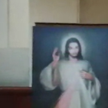
Obecný Úrad
Úradné hodiny
Verejné obstarávanie
Smernice a poriadky
Hospodárenie
Matrika
Stavebný úrad
Územný plán obce
Odpadové hospodárstvo
Časová os vývozov
Pre občanov
Poplatky za služby
Tlačivá
Kalendár vývozov
Modrovské noviny
Fotogalérie
Ako vybaviť
Oznamy