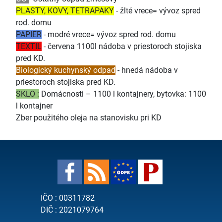
PLASTY, KOVY, TETRAPAKY
- žlté vrece= vývoz spred
rod. domu
PAPIER
- modré vrece= vývoz spred rod. domu
TEXTIL
- červena 1100l nádoba v priestoroch stojiska
pred KD.
Biologický kuchynský odpad
- hnedá nádoba v
priestoroch stojiska pred KD.
SKLO :
Domácnosti – 1100 l kontajnery, bytovka: 1100
l kontajner
Zber použitého oleja na stanovisku pri KD
IČO : 00311782
DIČ : 2021079764