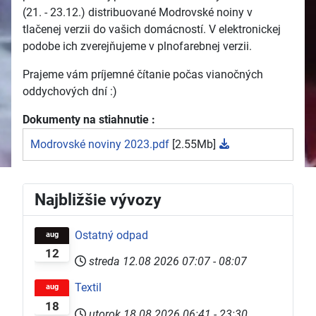
(21. - 23.12.) distribuované Modrovské noiny v
tlačenej verzii do vašich domácností. V elektronickej
podobe ich zverejňujeme v plnofarebnej verzii.
Prajeme vám príjemné čítanie počas vianočných
oddychových dní :)
Dokumenty na stiahnutie :
Modrovské noviny 2023.pdf
[2.55Mb]
Najbližšie vývozy
Ostatný odpad
aug
12
streda 12.08 2026
07:07
-
08:07
Textil
aug
18
utorok 18.08 2026
06:41
-
23:30