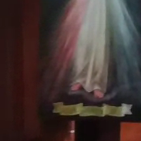
Aktuality
Úradná tabuľa
Archív
Povinné zverejňovanie
Faktúry
Zmluvy CRZ dodávateľské
Zmluvy CRZ objednavateľské
Zmluvy do 2022
Organizácie
Rímsko-katolícka cirkev
Urbárské spoločnosti
MO Matica slovenská
Modrovanky-Krojovanky
Modrovská dychovka
Senior Modrová
Materská škola
OZ MŠ Modrová
Šport
Futbal
ŠK Modrová