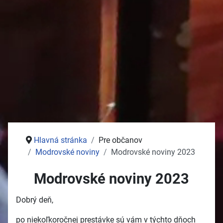
Stolný tenis
Jednota dôchodcov
Služby
Pošta
Potraviny
Autoservisy
Kozmetika
Vývoz žúmp na ČOV
Zdravotné stredisko
Hlavná stránka
Pre občanov
Modrovské noviny
Modrovské noviny 2023
Modrovské noviny 2023
Dobrý deň,
po niekoľkoročnej prestávke sú vám v týchto dňoch