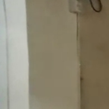
Obec
Naša obec
Symboly obce
História
Modrovská jaskyňa
Kňaži vrch
Turistika v okolí
Obyčaje
Cintorín
Virtuálny cintorín
Naša obec v médiách
Samospráva
Starosta obce
Obecné zastupiteľstvo
Hlavný kontrolór
Voľby
Zápisnice OZ
Všeobecné závazné nariadenia