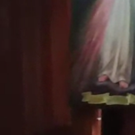
Aktuality
Úradná tabuľa
Archív
Povinné zverejňovanie
Faktúry
Zmluvy CRZ dodávateľské
Zmluvy CRZ objednavateľské
Zmluvy do 2022
Organizácie
Rímsko-katolícka cirkev
Urbárské spoločnosti
MO Matica slovenská
Modrovanky-Krojovanky
Modrovská dychovka
Senior Modrová
Materská škola
OZ MŠ Modrová
Šport
Futbal
ŠK Modrová