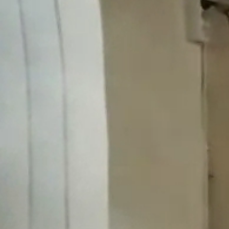
Obec
Naša obec
Symboly obce
História
Modrovská jaskyňa
Kňaži vrch
Turistika v okolí
Obyčaje
Cintorín
Virtuálny cintorín
Naša obec v médiách
Samospráva
Starosta obce
Obecné zastupiteľstvo
Hlavný kontrolór
Voľby
Zápisnice OZ
Všeobecné závazné nariadenia