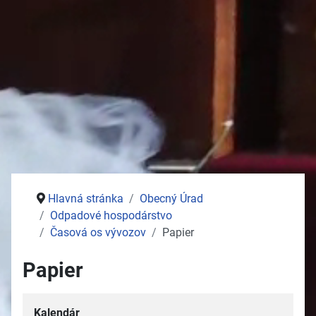
Stolný tenis
Jednota dôchodcov
Služby
Pošta
Potraviny
Autoservisy
Kozmetika
Vývoz žúmp na ČOV
Zdravotné stredisko
Hlavná stránka
Obecný Úrad
Odpadové hospodárstvo
Časová os vývozov
Papier
Papier
Kalendár