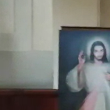
Obecný Úrad
Úradné hodiny
Verejné obstarávanie
Smernice a poriadky
Hospodárenie
Matrika
Stavebný úrad
Územný plán obce
Odpadové hospodárstvo
Časová os vývozov
Pre občanov
Poplatky za služby
Tlačivá
Kalendár vývozov
Modrovské noviny
Fotogalérie
Ako vybaviť
Oznamy