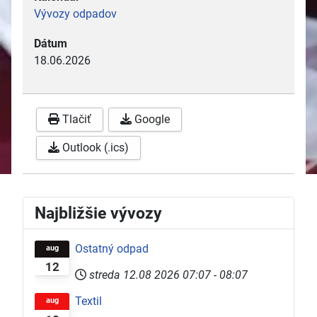
Vývozy odpadov
Dátum
18.06.2026
Tlačiť
Google
Outlook (.ics)
Najbližšie vývozy
Ostatný odpad
aug
12
streda 12.08 2026
07:07
-
08:07
Textil
aug