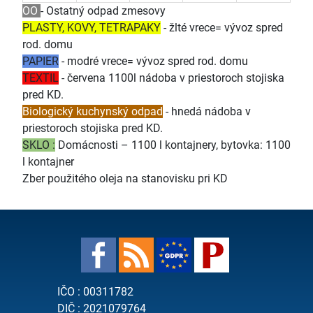
OO
- Ostatný odpad zmesovy
PLASTY, KOVY, TETRAPAKY
- žlté vrece= vývoz spred
rod. domu
PAPIER
- modré vrece= vývoz spred rod. domu
TEXTIL
- červena 1100l nádoba v priestoroch stojiska
pred KD.
Biologický kuchynský odpad
- hnedá nádoba v
priestoroch stojiska pred KD.
SKLO :
Domácnosti – 1100 l kontajnery, bytovka: 1100
l kontajner
Zber použitého oleja na stanovisku pri KD
IČO : 00311782
DIČ : 2021079764